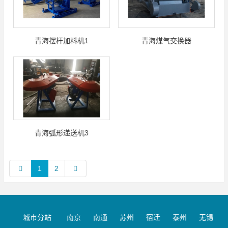
青海摆杆加料机1
青海煤气交换器
青海弧形递送机3
1
2
城市分站
南京
南通
苏州
宿迁
泰州
无锡