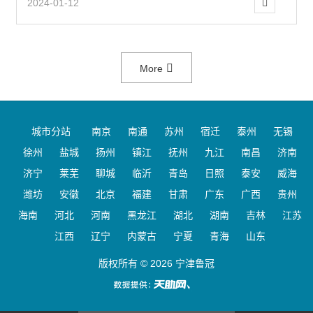
2024-01-12
More
城市分站
南京
南通
苏州
宿迁
泰州
无锡
徐州
盐城
扬州
镇江
抚州
九江
南昌
济南
济宁
莱芜
聊城
临沂
青岛
日照
泰安
威海
潍坊
安徽
北京
福建
甘肃
广东
广西
贵州
海南
河北
河南
黑龙江
湖北
湖南
吉林
江苏
江西
辽宁
内蒙古
宁夏
青海
山东
版权所有 © 2026 宁津鲁冠